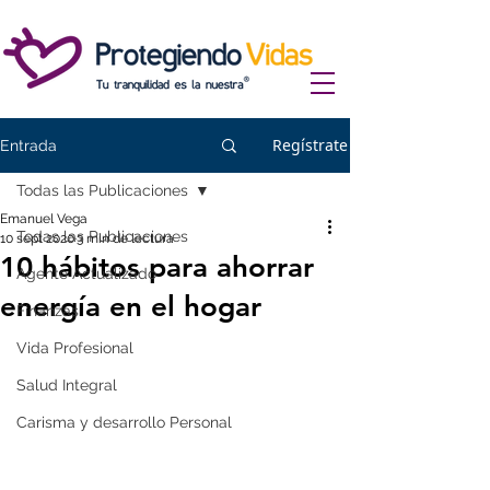
Regístrate
Entrada
Todas las Publicaciones
Emanuel Vega
Todas las Publicaciones
10 sept 2020
3 min de lectura
10 hábitos para ahorrar
Agente Actualizado
energía en el hogar
Finanzas
Vida Profesional
Salud Integral
Carisma y desarrollo Personal