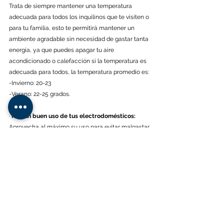
Trata de siempre mantener una temperatura 
adecuada para todos los inquilinos que te visiten o 
para tu familia, esto te permitirá mantener un 
ambiente agradable sin necesidad de gastar tanta 
energía, ya que puedes apagar tu aire 
acondicionado o calefacción si la temperatura es 
adecuada para todos, la temperatura promedio es:
-Invierno: 20-23
-Verano: 22-25 grados.
· 
Haz un buen uso de tus electrodomésticos:
Aprovecha al máximo su uso para evitar malgastar 
energía que puede ser utilizada en otras cosas o 
ser ahorrada, ya que esto te permitirá reducir 
gastos.
Carisma y desarrollo Personal