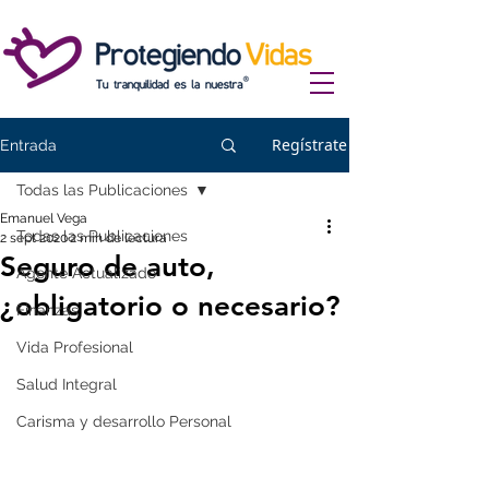
Regístrate
Entrada
Todas las Publicaciones
Emanuel Vega
Todas las Publicaciones
2 sept 2020
2 min de lectura
Seguro de auto,
Agente Actualizado
¿obligatorio o necesario?
Finanzas
Vida Profesional
Salud Integral
Carisma y desarrollo Personal