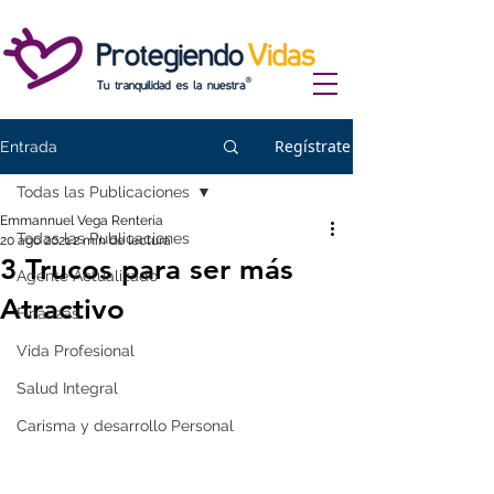
Regístrate
Entrada
Todas las Publicaciones
Emmannuel Vega Renteria
Todas las Publicaciones
20 ago 2021
2 min de lectura
3 Trucos para ser más
Agente Actualizado
Atractivo
Finanzas
Vida Profesional
Salud Integral
Carisma y desarrollo Personal