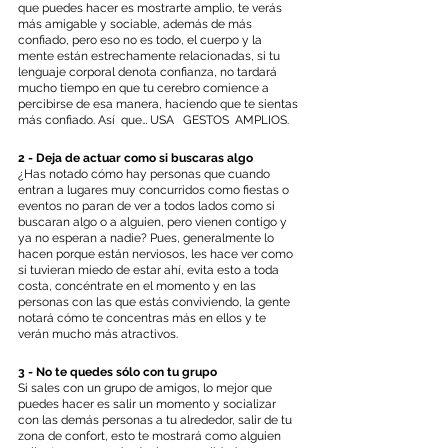
que puedes hacer es mostrarte amplio, te verás 
más amigable y sociable, además de más 
confiado, pero eso no es todo, el cuerpo y la 
mente están estrechamente relacionadas, si tu 
lenguaje corporal denota confianza, no tardará 
mucho tiempo en que tu cerebro comience a 
percibirse de esa manera, haciendo que te sientas 
más confiado. Así  que… USA   GESTOS  AMPLIOS.
2 - Deja de actuar como si buscaras algo
¿Has notado cómo hay personas que cuando 
entran a lugares muy concurridos como fiestas o 
eventos no paran de ver a todos lados como si 
buscaran algo o a alguien, pero vienen contigo y 
ya no esperan a nadie? Pues, generalmente lo 
hacen porque están nerviosos, les hace ver como 
si tuvieran miedo de estar ahí, evita esto a toda 
costa, concéntrate en el momento y en las 
personas con las que estás conviviendo, la gente 
notará cómo te concentras más en ellos y te 
verán mucho más atractivos.
3 - No te quedes sólo con tu grupo
Si sales con un grupo de amigos, lo mejor que 
puedes hacer es salir un momento y socializar 
con las demás personas a tu alrededor, salir de tu 
zona de confort, esto te mostrará como alguien 