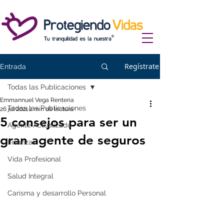
Regístrate
Entrada
Todas las Publicaciones
Emmannuel Vega Renteria
Todas las Publicaciones
26 jul 2021
2 min de lectura
5 consejos para ser un
Agente Actualizado
gran agente de seguros
Finanzas
Vida Profesional
Salud Integral
Carisma y desarrollo Personal