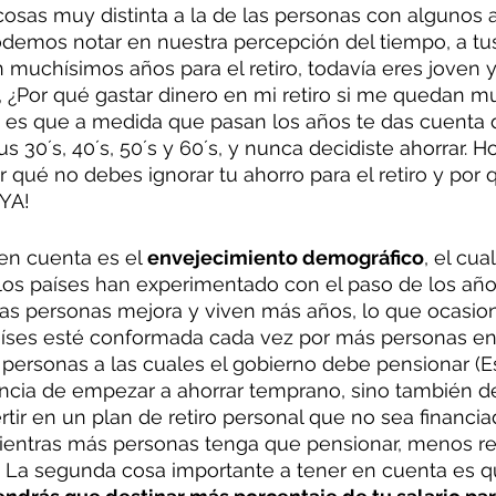
cosas muy distinta a la de las personas con algunos
odemos notar en nuestra percepción del tiempo, a tus
 muchísimos años para el retiro, todavía eres joven y
 ¿Por qué gastar dinero en mi retiro si me quedan m
d es que a medida que pasan los años te das cuenta d
us 30´s, 40´s, 50´s y 60´s, y nunca decidiste ahorrar.
 qué no debes ignorar tu ahorro para el retiro y por
¡YA!
en cuenta es el 
envejecimiento demográfico
, el cua
os países han experimentado con el paso de los años
las personas mejora y viven más años, lo que ocasion
aíses esté conformada cada vez por más personas en
ás personas a las cuales el gobierno debe pensionar (E
ncia de empezar a ahorrar temprano, sino también de
rtir en un plan de retiro personal que no sea financia
ientras más personas tenga que pensionar, menos re
). La segunda cosa importante a tener en cuenta es q