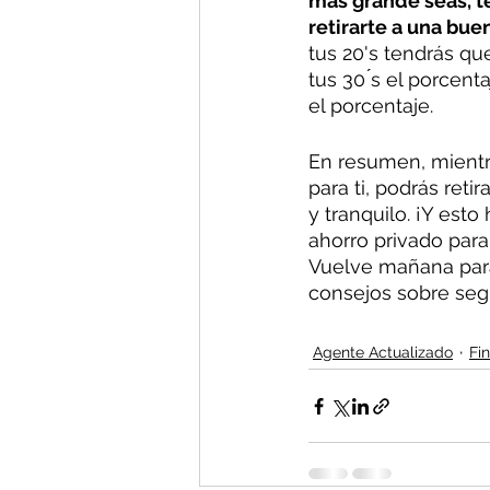
más grande seas, t
retirarte a una bu
tus 20's tendrás qu
tus 30 ́s el porcen
el porcentaje.
En resumen, mientra
para ti, podrás ret
y tranquilo. ¡Y est
ahorro privado para 
Vuelve mañana para
consejos sobre segu
Agente Actualizado
Fi