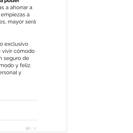
a poder 
as a ahorrar a 
i empiezas a 
es, mayor será 
o exclusivo 
e vivir cómodo 
un seguro de 
modo y feliz. 
rsonal y 