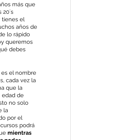
 años más que 
 20´s 
 tienes el 
uchos años de 
e lo rápido 
 Hoy queremos 
 qué debes 
l es el nombre 
, cada vez la 
a que la 
 edad de 
sto no solo 
 la 
do por el 
cursos podrá 
ue 
mientras 