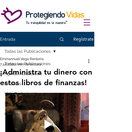
Regístrate
Entrada
Todas las Publicaciones
Emmannuel Vega Renteria
Todas las Publicaciones
7 jul 2021
2 min de lectura
¡Administra tu dinero con
Agente Actualizado
estos libros de finanzas!
Finanzas
Vida Profesional
Salud Integral
Carisma y desarrollo Personal