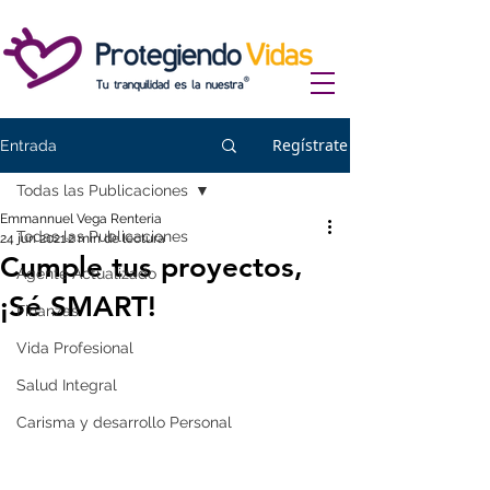
Regístrate
Entrada
Todas las Publicaciones
Emmannuel Vega Renteria
Todas las Publicaciones
24 jun 2021
2 min de lectura
Cumple tus proyectos,
Agente Actualizado
¡Sé SMART!
Finanzas
Vida Profesional
Salud Integral
Carisma y desarrollo Personal