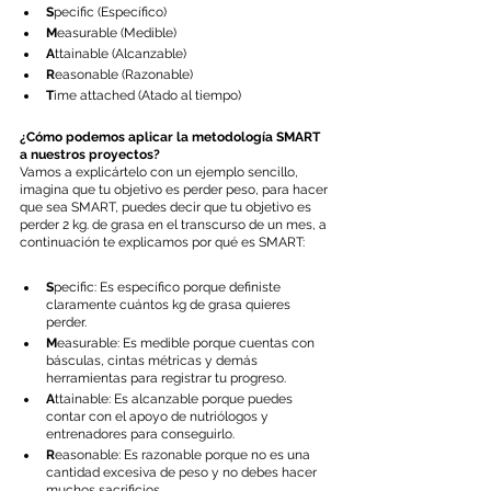
S
pecific (Específico)
M
easurable (Medible)
A
ttainable (Alcanzable)
R
easonable (Razonable)
T
ime attached (Atado al tiempo)
¿Cómo podemos aplicar la metodología SMART 
a nuestros proyectos?
Vamos a explicártelo con un ejemplo sencillo, 
imagina que tu objetivo es perder peso, para hacer 
que sea SMART, puedes decir que tu objetivo es 
perder 2 kg. de grasa en el transcurso de un mes, a 
continuación te explicamos por qué es SMART:
S
pecific: Es específico porque definiste 
claramente cuántos kg de grasa quieres 
perder.
M
easurable: Es medible porque cuentas con 
básculas, cintas métricas y demás 
herramientas para registrar tu progreso.
A
ttainable: Es alcanzable porque puedes 
contar con el apoyo de nutriólogos y 
entrenadores para conseguirlo.
R
easonable: Es razonable porque no es una 
cantidad excesiva de peso y no debes hacer 
muchos sacrificios.