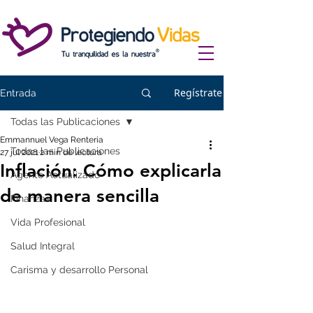
Regístrate
Entrada
Todas las Publicaciones
Emmannuel Vega Renteria
Todas las Publicaciones
27 jul 2021
2 min de lectura
Inflación: Cómo explicarla
Agente Actualizado
de manera sencilla
Finanzas
Vida Profesional
Salud Integral
Carisma y desarrollo Personal